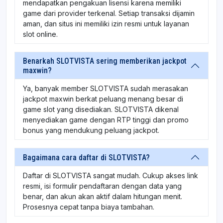
mendapatkan pengakuan lisensi karena memiliki
game dari provider terkenal. Setiap transaksi dijamin
aman, dan situs ini memiliki izin resmi untuk layanan
slot online.
Benarkah SLOTVISTA sering memberikan jackpot
maxwin?
Ya, banyak member SLOTVISTA sudah merasakan
jackpot maxwin berkat peluang menang besar di
game slot yang disediakan. SLOTVISTA dikenal
menyediakan game dengan RTP tinggi dan promo
bonus yang mendukung peluang jackpot.
Bagaimana cara daftar di SLOTVISTA?
Daftar di SLOTVISTA sangat mudah. Cukup akses link
resmi, isi formulir pendaftaran dengan data yang
benar, dan akun akan aktif dalam hitungan menit.
Prosesnya cepat tanpa biaya tambahan.